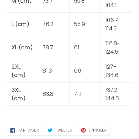
M (cm)
73.7
50.8
104.1
106.7-
L (cm)
76.2
55.9
114.3
116.8-
XL (cm)
78.7
61
124.5
2XL
127-
81.3
66
(cm)
134.6
3XL
137.2-
83.8
71.1
(cm)
144.8
PARTAGER
TWEETER
ÉPINGLER
PARTAGER
TWEETER
ÉPINGLER
SUR
SUR
SUR
FACEBOOK
TWITTER
PINTEREST