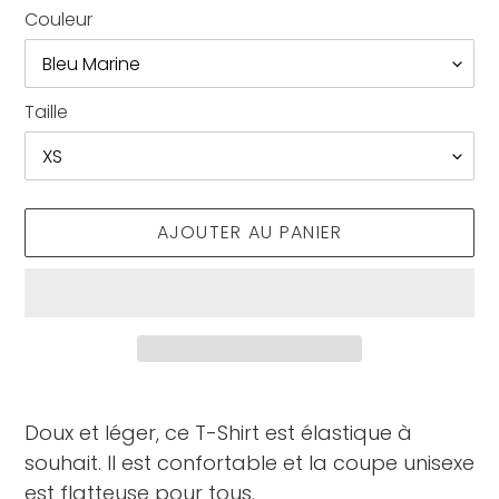
Couleur
Taille
AJOUTER AU PANIER
Ajout
d'un
Doux et léger, ce T-Shirt est élastique à
produit
souhait. Il est confortable et la coupe unisexe
à
est flatteuse pour tous.