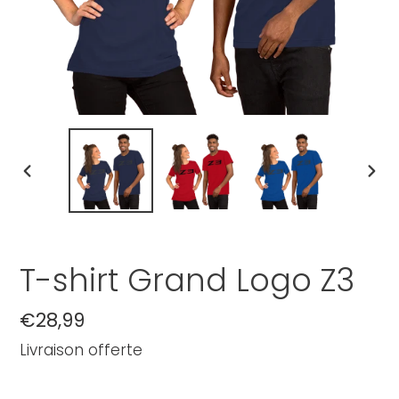
DIAPOSITIVE
DIAP
PRÉCÉDENTE
SUI
T-shirt Grand Logo Z3
Prix
€28,99
normal
Livraison offerte