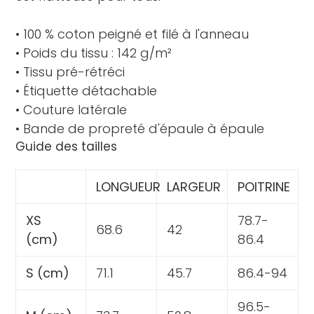
votre
panier
• 100 % coton peigné et filé à l'anneau
• Poids du tissu : 142 g/m²
• Tissu pré-rétréci
• Étiquette détachable
• Couture latérale
• Bande de propreté d'épaule à épaule
Guide des tailles
LONGUEUR
LARGEUR
POITRINE
XS
78.7-
68.6
42
(cm)
86.4
S (cm)
71.1
45.7
86.4-94
96.5-