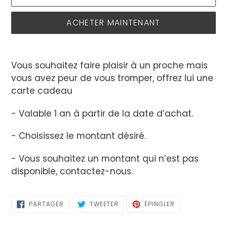
ACHETER MAINTENANT
Ajout
d'un
Vous souhaitez faire plaisir à un proche mais
produit
vous avez peur de vous tromper, offrez lui une
à
carte cadeau
votre
panier
- Valable 1 an à partir de la date d’achat.
- Choisissez le montant désiré.
- Vous souhaitez un montant qui n’est pas
disponible, contactez-nous.
PARTAGER
TWEETER
ÉPINGLER
PARTAGER
TWEETER
ÉPINGLER
SUR
SUR
SUR
FACEBOOK
TWITTER
PINTEREST