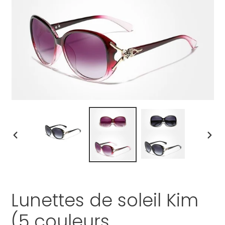
DIAPOSITIVE
DIAP
PRÉCÉDENTE
SUI
Lunettes de soleil Kim
(5 couleurs