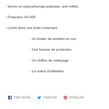
d'un
- Verres en polycarbonate polarisés, anti-reflets
produit
à
- Protection UV 400
votre
- Livrée dans une boite contenant :
panier
- Un boitier de lunettes en cuir
- Une housse de protection
- Un chiffon de nettoyage
- La notice d'utilisation
PARTAGER
TWEETER
ÉPINGLER
PARTAGER
TWEETER
ÉPINGLER
SUR
SUR
SUR
FACEBOOK
TWITTER
PINTEREST