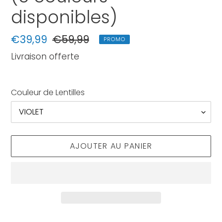
disponibles)
Prix
€39,99
Prix
€59,99
PROMO
réduit
normal
Livraison offerte
Couleur de Lentilles
AJOUTER AU PANIER
Ajout