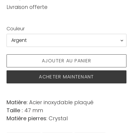
normal
Livraison offerte
Couleur
AJOUTER AU PANIER
ACHETER MAINTENANT
Ajout
d'un
Matière:
Acier inoxydable plaqué
produit
Taille :
47 mm
à
Matière pierres
: Crystal
votre
panier