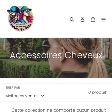
Passer
au
contenu
Rechercher
Se connecte
Panier
C
Accessoires Cheveux
o
l
l
TRIER PAR
0 produit
e
c
Cette collection ne comporte aucun produit