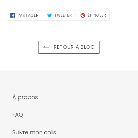
PARTAGER
TWEETER
ÉPINGLER
PARTAGER
TWEETER
ÉPINGLER
SUR
SUR
SUR
FACEBOOK
TWITTER
PINTEREST
RETOUR À BLOG
À propos
FAQ
Suivre mon colis