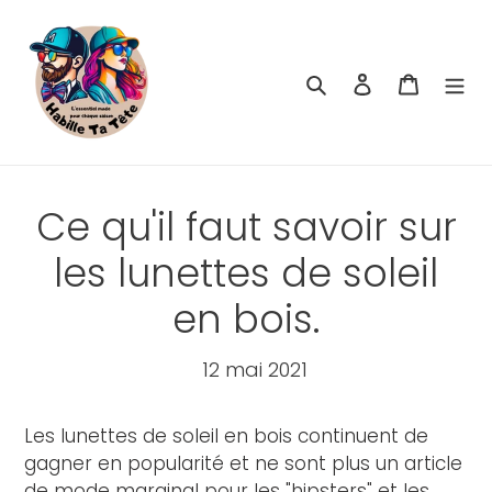
Passer
au
contenu
Rechercher
Se connecte
Panier
Ce qu'il faut savoir sur
les lunettes de soleil
en bois.
12 mai 2021
Les lunettes de soleil en bois continuent de
gagner en popularité et ne sont plus un article
de mode marginal pour les "hipsters" et les